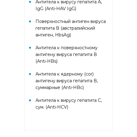
Антитела к вирусу гепатита А,
аллергокомпонент, g213 rPhl p1,
IgG (Anti-HAV IgG)
rPhl p5b, Тимофеевка луговая,
аллергокомпонент, g214 rPhl p7,
rPhl p12)
Поверхностный антиген вируса
гепатита В (австралийский
антиген, HbsAg)
Аллергокомплекс «Прогноз
эффективности АСИТ: Сорные
травы» IgE (ImmunoCAP)
Антитела к поверхностному
(аллергокомпоненты: Амброзия
антигену вируса гепатита В
w230 nAmb a1, Полынь, w231
(Anti-HBs)
nArt v1 и w233 nArt v3,
Тимофеевка луговая, g214 rPhl
Антитела к ядерному (cor)
p7, rPhl p12)
антигену вируса гепатита В,
суммарные (Anti-HBc)
Аллергокомплекс перед
вакцинацией IgE (ImmunoCap)
Антитела к вирусу гепатита С,
(Дрожжи пекарские f45, Яйцо
сум. (Anti-HCV)
f245, Триптаза)
Аллергокомплекс
предоперационный IgE
(ImmunoCap) (Триптаза,